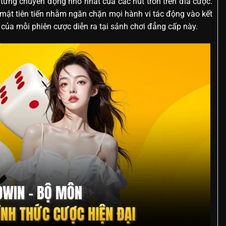
 từng chuyển động nhỏ nhất của các nút tròn trên đĩa cược.
 mật tiên tiến nhằm ngăn chặn mọi hành vi tác động vào kết
 của mỗi phiên cược diễn ra tại sảnh chơi đẳng cấp này.