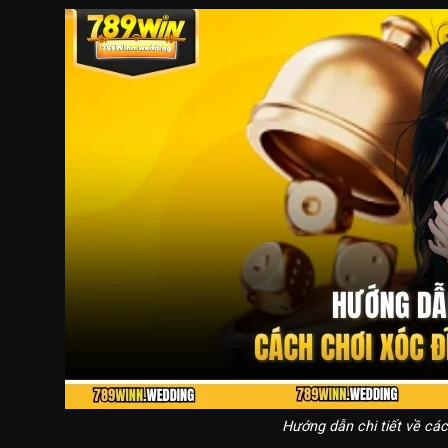
Hướng dẫn chi tiết về các