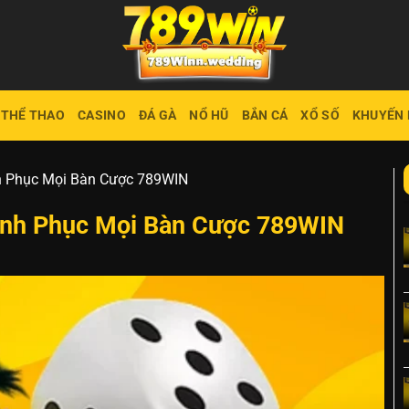
THỂ THAO
CASINO
ĐÁ GÀ
NỔ HŨ
BẮN CÁ
XỔ SỐ
KHUYẾN 
h Phục Mọi Bàn Cược 789WIN
inh Phục Mọi Bàn Cược 789WIN