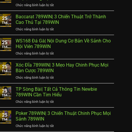
Diễn
3
Chức năng bình luận bị tắt
ở
Ra
Cập
Cá
Khi
Nhật
Cược
Baccarat 789WIN| 3 Chiến Thuật Trở Thành
Nào
Từ
25
Thể
Và
Cao Thủ Tại 789WIN
789WIN
Th4
Thao
Cập
Chức năng bình luận bị tắt
ở
789WIN
Nhật
Baccarat
–
Từ
789WIN|
WS168 Đá Gà| Nội Dung Cơ Bản Về Sảnh Cho
Đa
789WIN
25
3
Dạng
Hội Viên 789WIN
Th4
Chiến
Kèo
Chức năng bình luận bị tắt
ở
Thuật
Cược,
WS168
Trở
Thắng
Đá
Xóc Đĩa 789WIN| 3 Mẹo Hay Chinh Phục Mọi
Thành
Cực
25
Gà|
Cao
Bàn Cược 789WIN
To
Th4
Nội
Thủ
Chức năng bình luận bị tắt
ở
Dung
Tại
Xóc
Cơ
789WIN
Đĩa
TP Sòng Bài| Tất Cả Thông Tin Newbie
Bản
25
789WIN|
Về
789WIN Cần Tìm Hiểu
Th4
3
Sảnh
Chức năng bình luận bị tắt
ở
Mẹo
Cho
TP
Hay
Hội
Sòng
Poker 789WIN| 3 Chiến Thuật Chinh Phục Mọi
Chinh
Viên
25
Bài|
Phục
Sảnh 789WIN
789WIN
Th4
Tất
Mọi
Chức năng bình luận bị tắt
ở
Cả
Bàn
Poker
Thông