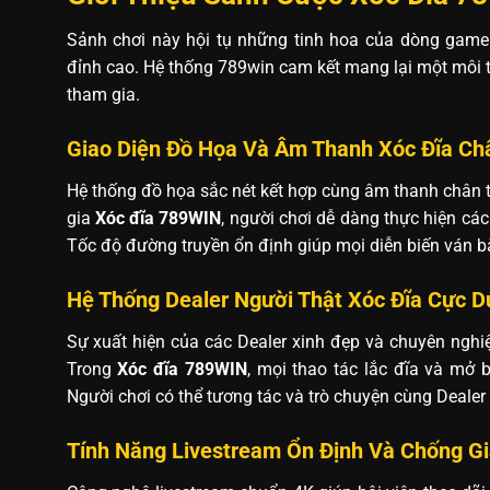
Sảnh chơi này hội tụ những tinh hoa của dòng game
đỉnh cao. Hệ thống 789win cam kết mang lại một môi t
tham gia.
Giao Diện Đồ Họa Và Âm Thanh Xóc Đĩa Ch
Hệ thống đồ họa sắc nét kết hợp cùng âm thanh chân t
gia
Xóc đĩa 789WIN
, người chơi dễ dàng thực hiện cá
Tốc độ đường truyền ổn định giúp mọi diễn biến ván bà
Hệ Thống Dealer Người Thật Xóc Đĩa Cực 
Sự xuất hiện của các Dealer xinh đẹp và chuyên nghi
Trong
Xóc đĩa 789WIN
, mọi thao tác lắc đĩa và mở 
Người chơi có thể tương tác và trò chuyện cùng Dealer đ
Tính Năng Livestream Ổn Định Và Chống G