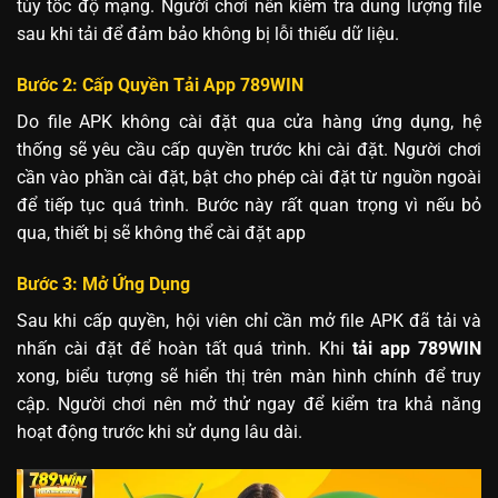
tùy tốc độ mạng. Người chơi nên kiểm tra dung lượng file
sau khi tải để đảm bảo không bị lỗi thiếu dữ liệu.
Bước 2: Cấp Quyền Tải App 789WIN
Do file APK không cài đặt qua cửa hàng ứng dụng, hệ
thống sẽ yêu cầu cấp quyền trước khi cài đặt. Người chơi
cần vào phần cài đặt, bật cho phép cài đặt từ nguồn ngoài
để tiếp tục quá trình. Bước này rất quan trọng vì nếu bỏ
qua, thiết bị sẽ không thể cài đặt app
Bước 3: Mở Ứng Dụng
Sau khi cấp quyền, hội viên chỉ cần mở file APK đã tải và
nhấn cài đặt để hoàn tất quá trình. Khi
tải app 789WIN
xong, biểu tượng sẽ hiển thị trên màn hình chính để truy
cập. Người chơi nên mở thử ngay để kiểm tra khả năng
hoạt động trước khi sử dụng lâu dài.