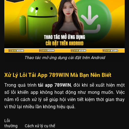
Thao tác mở ứng dụng cài đặt trên Android
Xử Lý Lỗi Tải App 789WIN Mà Bạn Nên Biết
Trong quá trình
tải app 789WIN
, đôi khi sẽ xuất hiện một
số lỗi khiến app không hoạt động như mong muốn. Việc
nắm rõ cách xử lý sẽ giúp hội viên tiết kiệm thời gian thay
vì thử lại nhiều lần không hiệu quả.
Lỗi
thường
Cách xử lý cụ thể