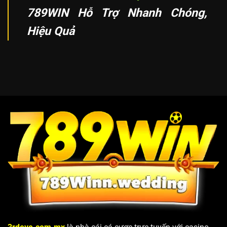
789WIN Hỗ Trợ Nhanh Chóng,
Hiệu Quả