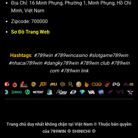
Địa Chỉ: 16 Minh Phụng, Phường 1, Minh Phụng, Hồ Chí
Minh, Việt Nam
Zipcode: 700000
Sơ Đồ Trang Web
Hashtags
:
#789win #789wincasino #slotgame789win
#nhacai789win #dangky789win #789win club #789win
com #789win link
Trang chủ duy nhất không chặn tại Việt Nam ® Thuộc bản quyền
của 789WIN 💠 SHINICHI 💠