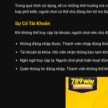
Trong quá trình sử dụng, sẽ có những tình huống mà việc
hợp phổ biến, người chơi có thể chủ động tìm hỗ trợ đú
Sự Cố Tài Khoản
Khi không thể truy cập tài khoản, người chơi nên chủ 
Không đăng nhập được: Thành viên nhập đúng thông t
Tài khoản bị khóa: Hội viên nhận thông báo tạm khó
Nghi ngờ truy cập lạ: Người chơi phát hiện hoạt độ
Quên thông tin đăng nhập: Thành viên không thể kh