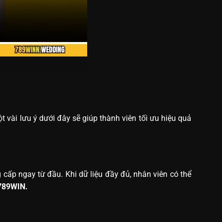
ột vài lưu ý dưới đây sẽ giúp thành viên tối ưu hiệu quả
g cấp ngay từ đầu. Khi dữ liệu đầy đủ, nhân viên có thể
 789WIN.