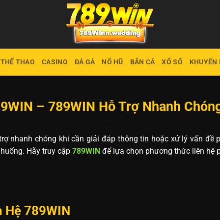
THỂ THAO
CASINO
ĐÁ GÀ
NỔ HŨ
BẮN CÁ
XỔ SỐ
KHUYẾN 
89WIN – 789WIN Hỗ Trợ Nhanh Chóng
trợ nhanh chóng khi cần giải đáp thông tin hoặc xử lý vấn đề 
 huống. Hãy truy cập
789WIN
để lựa chọn phương thức liên hệ ph
n Hệ 789WIN