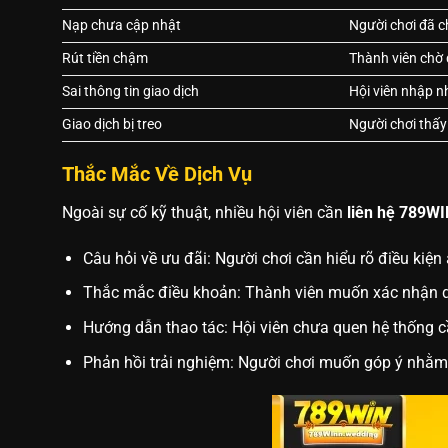
Nạp chưa cập nhật
Người chơi đã c
Rút tiền chậm
Thành viên chờ 
Sai thông tin giao dịch
Hội viên nhập n
Giao dịch bị treo
Người chơi thấy 
Thắc Mắc Về Dịch Vụ
Ngoài sự cố kỹ thuật, nhiều hội viên cần
liên hệ 789W
Câu hỏi về ưu đãi: Người chơi cần hiểu rõ điều kiện
Thắc mắc điều khoản: Thành viên muốn xác nhận qu
Hướng dẫn thao tác: Hội viên chưa quen hệ thống cầ
Phản hồi trải nghiệm: Người chơi muốn góp ý nhằm cả