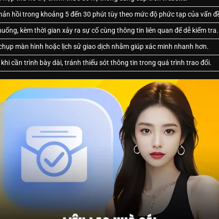
ản hồi trong khoảng 5 đến 30 phút tùy theo mức độ phức tạp của vấn đ
huống, kèm thời gian xảy ra sự cố cùng thông tin liên quan để dễ kiểm tra.
 chụp màn hình hoặc lịch sử giao dịch nhằm giúp xác minh nhanh hơn.
hi cần trình bày dài, tránh thiếu sót thông tin trong quá trình trao đổi.