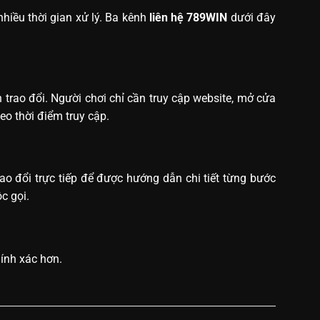
hiều thời gian xử lý. Ba kênh
liên hệ 789WIN
dưới đây
 trao đổi. Người chơi chỉ cần truy cập website, mở cửa
eo thời điểm truy cập.
rao đổi trực tiếp để được hướng dẫn chi tiết từng bước
c gọi.
hính xác hơn.