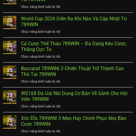
Th4
Chức năng bình luận bị tắt
ở
World
Cup
World Cup 2026 Diễn Ra Khi Nào Và Cập Nhật Từ
25
2026
789WIN
Th4
Có
Chức năng bình luận bị tắt
ở
Bao
World
Nhiêu
Cup
Cá Cược Thể Thao 789WIN – Đa Dạng Kèo Cược,
Đội
25
2026
Và
Thắng Cực To
Th4
Diễn
3
Chức năng bình luận bị tắt
ở
Ra
Cập
Cá
Khi
Nhật
Cược
Baccarat 789WIN| 3 Chiến Thuật Trở Thành Cao
Nào
Từ
25
Thể
Và
Thủ Tại 789WIN
789WIN
Th4
Thao
Cập
Chức năng bình luận bị tắt
ở
789WIN
Nhật
Baccarat
–
Từ
789WIN|
WS168 Đá Gà| Nội Dung Cơ Bản Về Sảnh Cho Hội
Đa
789WIN
25
3
Dạng
Viên 789WIN
Th4
Chiến
Kèo
Chức năng bình luận bị tắt
ở
Thuật
Cược,
WS168
Trở
Thắng
Đá
Xóc Đĩa 789WIN| 3 Mẹo Hay Chinh Phục Mọi Bàn
Thành
Cực
25
Gà|
Cao
Cược 789WIN
To
Th4
Nội
Thủ
Chức năng bình luận bị tắt
ở
Dung
Tại