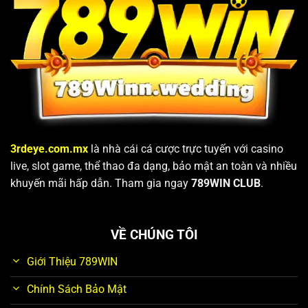
Chiến
Thuật
Và
Kỹ
Thuật
3rdeye.com.mx
là nhà cái cá cược trực tuyến với casino
live, slot game, thể thao đa dạng, bảo mật an toàn và nhiều
khuyến mãi hấp dẫn. Tham gia ngay
789WIN CLUB
.
VỀ CHÚNG TÔI
Giới Thiệu 789WIN
Chính Sách Bảo Mật