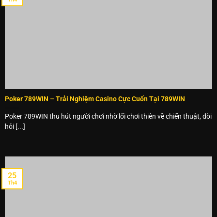
Poker 789WIN – Trải Nghiệm Casino Cực Cuốn Tại 789WIN
Poker 789WIN thu hút người chơi nhờ lối chơi thiên về chiến thuật, đòi
hỏi [...]
25
Th4