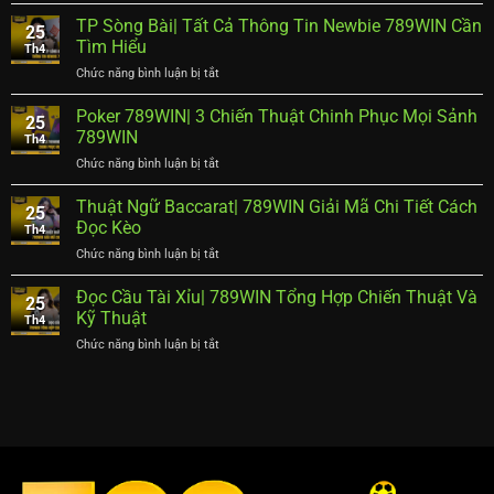
Xóc
Cơ
789WIN
Đĩa
TP Sòng Bài| Tất Cả Thông Tin Newbie 789WIN Cần
Bản
25
789WIN|
Về
Tìm Hiểu
Th4
3
Sảnh
Chức năng bình luận bị tắt
ở
Mẹo
Cho
TP
Hay
Hội
Sòng
Poker 789WIN| 3 Chiến Thuật Chinh Phục Mọi Sảnh
Chinh
Viên
25
Bài|
Phục
789WIN
789WIN
Th4
Tất
Mọi
Chức năng bình luận bị tắt
ở
Cả
Bàn
Poker
Thông
Cược
789WIN|
Thuật Ngữ Baccarat| 789WIN Giải Mã Chi Tiết Cách
Tin
789WIN
25
3
Newbie
Đọc Kèo
Th4
Chiến
789WIN
Chức năng bình luận bị tắt
ở
Thuật
Cần
Thuật
Chinh
Tìm
Ngữ
Đọc Cầu Tài Xỉu| 789WIN Tổng Hợp Chiến Thuật Và
Phục
Hiểu
25
Baccarat|
Mọi
Kỹ Thuật
Th4
789WIN
Sảnh
Chức năng bình luận bị tắt
ở
Giải
789WIN
Đọc
Mã
Cầu
Chi
Tài
Tiết
Xỉu|
Cách
789WIN
Đọc
Tổng
Kèo
Hợp