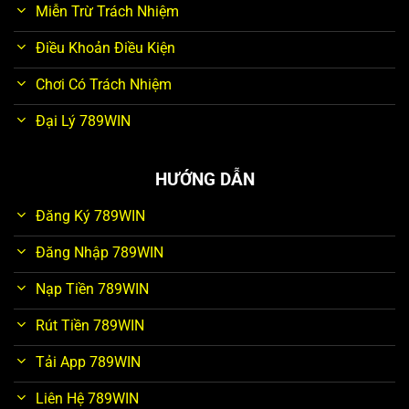
Miễn Trừ Trách Nhiệm
Điều Khoản Điều Kiện
Chơi Có Trách Nhiệm
Đại Lý 789WIN
HƯỚNG DẪN
Đăng Ký 789WIN
Đăng Nhập 789WIN
Nạp Tiền 789WIN
Rút Tiền 789WIN
Tải App 789WIN
Liên Hệ 789WIN