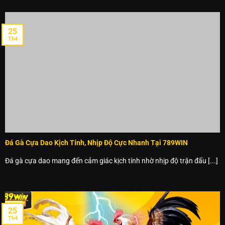
25
Th4
Đá Gà Cựa Dao Kịch Tính, Nhịp Độ Cực Nhanh Tại 789WIN
Đá gà cựa dao mang đến cảm giác kịch tính nhờ nhịp độ trận đấu [...]
25
Th4